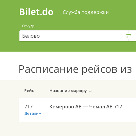
Bilet.do
—
Bilet.do
Поиск
Служба поддержки
и
покупка
Откуда
билетов
на
автобус
онлайн
Расписание рейсов
из 
Рейс
Название маршрута
717
Кемерово АВ — Чемал АВ 717
Детали