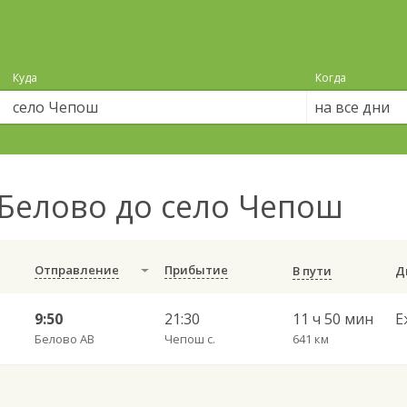
Куда
Когда
на все дни
Белово до село Чепош
Отправление
Прибытие
В пути
9:50
21:30
11 ч 50 мин
Е
Белово АВ
Чепош с.
641 км