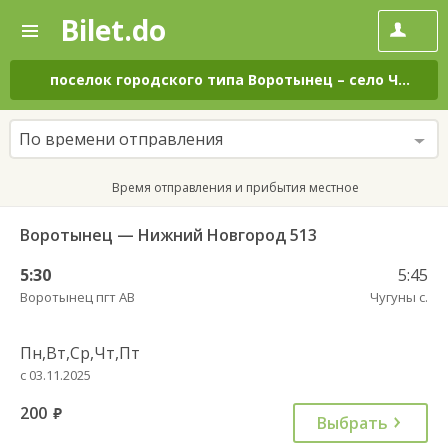
Bilet.do
—
Bilet.do
Поиск
и
покупка
поселок городского типа Воротынец
–
село Чугуны
билетов
на
автобус
По времени отправления
онлайн
Время отправления и прибытия местное
Воротынец — Нижний Новгород 513
5:30
5:45
Воротынец пгт АВ
Чугуны с.
Пн,Вт,Ср,Чт,Пт
с 03.11.2025
200
руб.
Выбрать