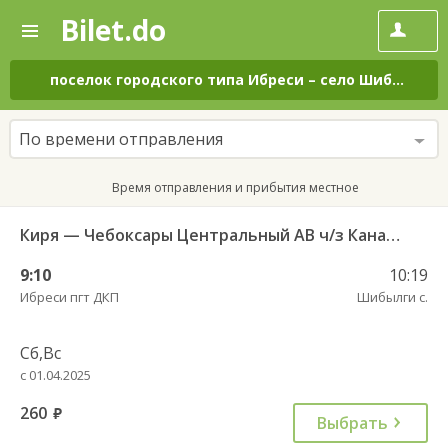
Bilet.do
—
Bilet.do
Поиск
и
покупка
поселок городского типа Ибреси
–
село Шибылги
н
билетов
на
автобус
По времени отправления
онлайн
Время отправления и прибытия местное
Киря — Чебоксары Центральный АВ ч/з Канаш АВ 540
9:10
10:19
Ибреси пгт ДКП
Шибылги с.
Сб,Вс
с 01.04.2025
260
руб.
Выбрать