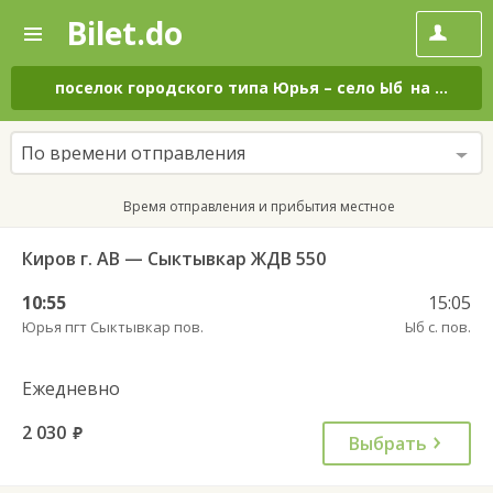
Bilet.do
—
Bilet.do
Поиск
и
покупка
поселок городского типа Юрья
–
село Ыб
на все дни
билетов
на
автобус
По времени отправления
онлайн
Время отправления и прибытия местное
Киров г. АВ — Сыктывкар ЖДВ 550
10:55
15:05
Юрья пгт Сыктывкар пов.
Ыб с. пов.
Ежедневно
2 030
руб.
Выбрать