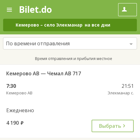
Bilet.do
—
Bilet.do
Поиск
и
покупка
Кемерово
–
село Элекманар
на все дни
билетов
на
автобус
По времени отправления
онлайн
Время отправления и прибытия местное
Кемерово АВ — Чемал АВ 717
7:30
21:51
Кемерово АВ
Элекманар с.
Ежедневно
4 190
руб.
Выбрать