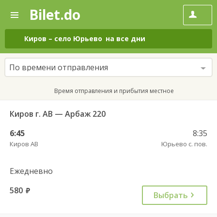
Bilet.do
—
Bilet.do
Поиск
и
покупка
Киров
–
село Юрьево
на все дни
билетов
на
автобус
По времени отправления
онлайн
Время отправления и прибытия местное
Киров г. АВ — Арбаж 220
6:45
8:35
Киров АВ
Юрьево с. пов.
Ежедневно
580
руб.
Выбрать