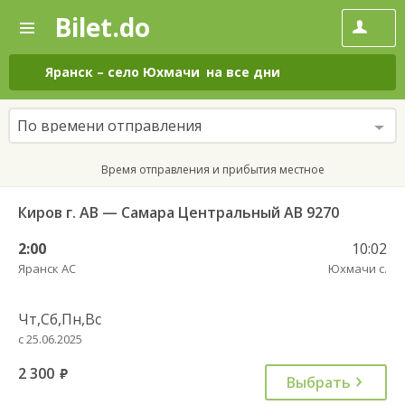
Bilet.do
—
Bilet.do
Поиск
и
покупка
Яранск
–
село Юхмачи
на все дни
билетов
на
автобус
По времени отправления
онлайн
Время отправления и прибытия местное
Киров г. АВ — Самара Центральный АВ 9270
2:00
10:02
Яранск АС
Юхмачи с.
Чт,Сб,Пн,Вс
с 25.06.2025
2 300
руб.
Выбрать