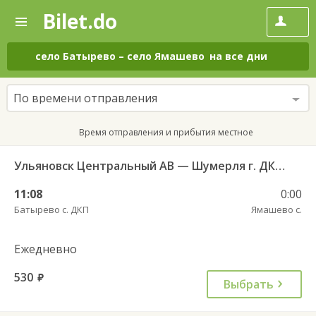
Bilet.do
—
Bilet.do
Поиск
и
покупка
село Батырево
–
село Ямашево
на все дни
билетов
на
автобус
По времени отправления
онлайн
Время отправления и прибытия местное
Ульяновск Центральный АВ — Шумерля г. ДКП 724
11:08
0:00
Батырево с. ДКП
Ямашево с.
Ежедневно
530
руб.
Выбрать