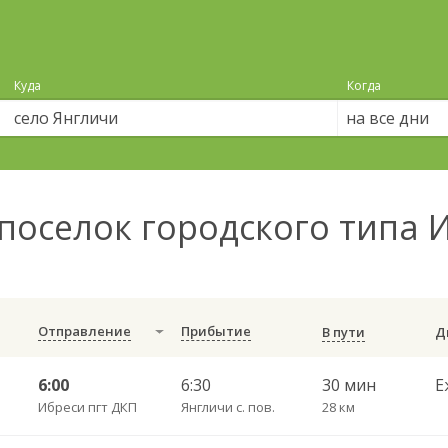
Куда
Когда
на все дни
поселок городского типа 
Отправление
Прибытие
В пути
6:00
6:30
30 мин
Е
Ибреси пгт ДКП
Янгличи с. пов.
28 км