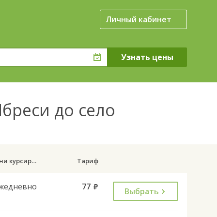
Личный кабинет
Ибреси до село
Дни курсирования
Тариф
жедневно
77
руб.
Выбрать