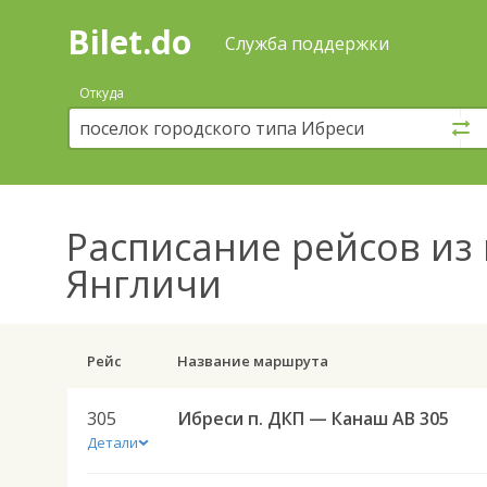
Bilet.do
—
Bilet.do
Поиск
Служба поддержки
и
покупка
Откуда
билетов
на
автобус
онлайн
Расписание рейсов
из 
Янгличи
Рейс
Название маршрута
305
Ибреси п. ДКП — Канаш АВ 305
Детали