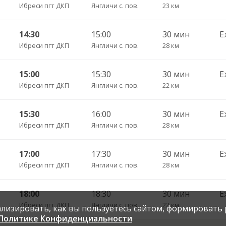
Ибреси пгт ДКП
Янгличи с. пов.
23 км
14:30
15:00
30 мин
Е
Ибреси пгт ДКП
Янгличи с. пов.
28 км
15:00
15:30
30 мин
Е
Ибреси пгт ДКП
Янгличи с. пов.
22 км
15:30
16:00
30 мин
Е
Ибреси пгт ДКП
Янгличи с. пов.
28 км
17:00
17:30
30 мин
Е
Ибреси пгт ДКП
Янгличи с. пов.
28 км
18:00
18:30
30 мин
Е
Ибреси пгт ДКП
Янгличи с. пов.
22 км
нализировать, как вы пользуетесь сайтом, формировать
Политике Конфиденциальности