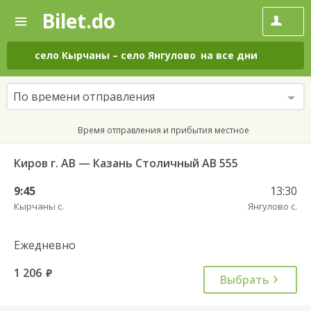
Bilet.do
—
Bilet.do
Поиск
и
покупка
село Кырчаны
–
село Янгулово
на все дни
билетов
на
автобус
По времени отправления
онлайн
Время отправления и прибытия местное
Киров г. АВ — Казань Столичный АВ 555
9:45
13:30
Кырчаны с.
Янгулово с.
Ежедневно
1 206
руб.
Выбрать