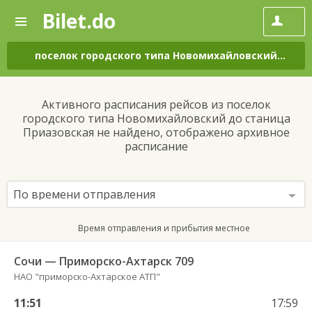
Bilet.do
—
Bilet.do
Поиск
и
покупка
поселок городского типа Новомихайловский
–
ста
билетов
на
автобус
Активного расписания рейсов из поселок
онлайн
городского типа Новомихайловский до станица
Приазовская не найдено, отображено архивное
расписание
По времени отправления
Время отправления и прибытия местное
Сочи — Приморско-Ахтарск 709
НАО "приморско-Ахтарское АТП"
11:51
17:59