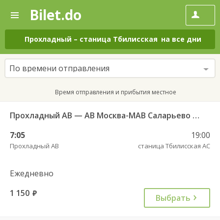
Bilet.do
—
Bilet.do
Поиск
и
покупка
Прохладный
–
станица Тбилисская
на все дни
билетов
на
автобус
По времени отправления
онлайн
Время отправления и прибытия местное
Прохладный АВ — АВ Москва-МАВ Саларьево 15.77.005
7:05
19:00
Прохладный АВ
станица Тбилисская АС
Ежедневно
1 150
руб.
Выбрать