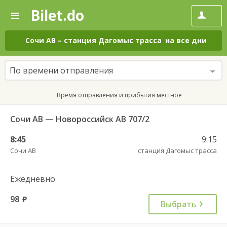
Bilet.do
—
Bilet.do
Поиск
и
покупка
Сочи АВ
–
станция Дагомыс трасса
на все дни
билетов
на
автобус
По времени отправления
онлайн
Время отправления и прибытия местное
Сочи АВ — Новороссийск АВ 707/2
8:45
9:15
Сочи АВ
станция Дагомыс трасса
Ежедневно
98
руб.
Выбрать