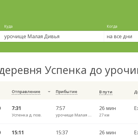
Куда
Когда
на все дни
деревня Успенка до уроч
Отправление
Прибытие
В пути
0
7:31
7:57
26 мин
Е
Успенка д. пов.
урочище Малая Дивья пов.
27 км
0
15:11
15:37
26 мин
Е