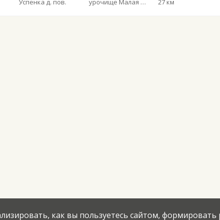
Успенка д. пов.
урочище Малая Дивья пов.
27 км
нализировать, как вы пользуетесь сайтом, формировать