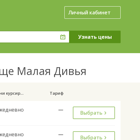
Личный кабинет
ище Малая Дивья
Дни курсирования
Тариф
жедневно
—
Выбрать
жедневно
—
Выбрать