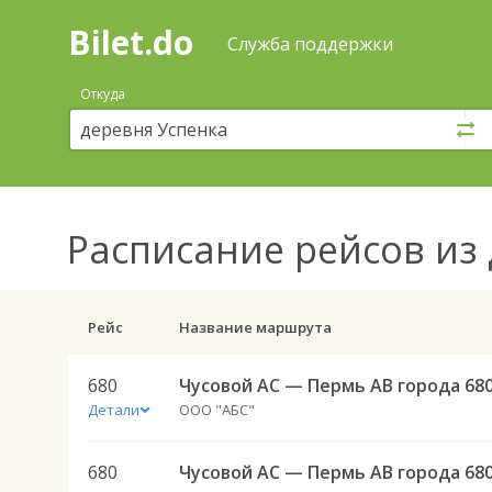
Bilet.do
—
Bilet.do
Поиск
Служба поддержки
и
покупка
Откуда
билетов
на
автобус
онлайн
Расписание рейсов
из 
Рейс
Название маршрута
680
Чусовой АС — Пермь АВ города 68
Детали
ООО "АБС"
680
Чусовой АС — Пермь АВ города 68