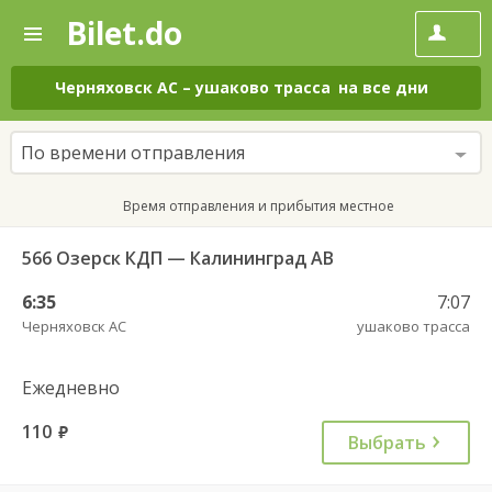
Bilet.do
—
Bilet.do
Поиск
и
покупка
Черняховск АС
–
ушаково трасса
на все дни
билетов
на
автобус
По времени отправления
онлайн
Время отправления и прибытия местное
566 Озерск КДП — Калининград АВ
6:35
7:07
Черняховск АС
ушаково трасса
Ежедневно
110
руб.
Выбрать