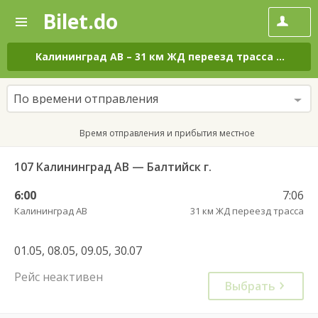
Bilet.do
—
Bilet.do
Поиск
и
покупка
Калининград АВ
–
31 км ЖД переезд трасса
на все
билетов
на
автобус
По времени отправления
онлайн
Время отправления и прибытия местное
107 Калининград АВ — Балтийск г.
6:00
7:06
Калининград АВ
31 км ЖД переезд трасса
01.05, 08.05, 09.05, 30.07
Рейс неактивен
Выбрать