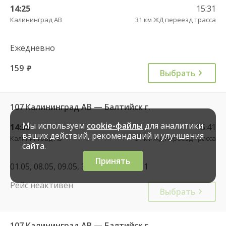
14:25
15:31
Калининград АВ
31 км ЖД переезд трасса
Ежедневно
159
руб.
Выбрать
107 Калининград АВ — Балтийск г.
Мы используем
cookie-файлы
для аналитики
14:35
15:41
ваших действий, рекомендаций и улучшения
Калининград АВ
31 км ЖД переезд трасса
сайта.
Принять
01.05, 08.05, 09.05, 30.07, 04.11, 06.11
Рейс неактивен
Выбрать
107 Калининград АВ — Балтийск г.