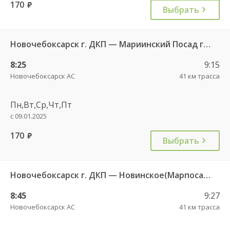
170
руб.
Выбрать
Новочебоксарск г. ДКП — Мариинский Посад г. ДКП 108
8:25
9:15
Новочебоксарск АС
41 км трасса
Пн,Вт,Ср,Чт,Пт
с 09.01.2025
170
руб.
Выбрать
Новочебоксарск г. ДКП — Новинское(Марпосад) 222Т
8:45
9:27
Новочебоксарск АС
41 км трасса