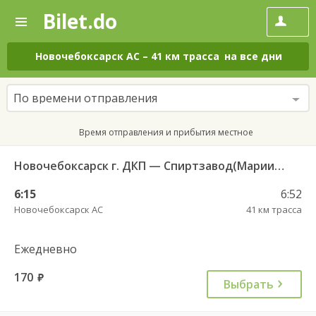
Bilet.do
—
Bilet.do
Поиск
и
покупка
Новочебоксарск АС
–
41 км трасса
на все дни
билетов
на
автобус
По времени отправления
онлайн
Время отправления и прибытия местное
Новочебоксарск г. ДКП — Спиртзавод(Мариинский Посад) 236
6:15
6:52
Новочебоксарск АС
41 км трасса
Ежедневно
170
руб.
Выбрать