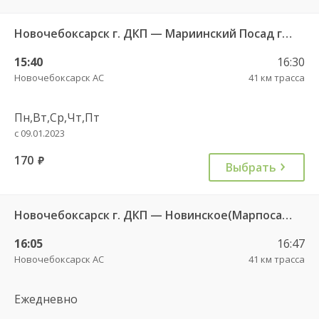
Новочебоксарск г. ДКП — Мариинский Посад г. ДКП 108
15:40
16:30
Новочебоксарск АС
41 км трасса
Пн,Вт,Ср,Чт,Пт
с 09.01.2023
170
руб.
Выбрать
Новочебоксарск г. ДКП — Новинское(Марпосад) 222Т
16:05
16:47
Новочебоксарск АС
41 км трасса
Ежедневно