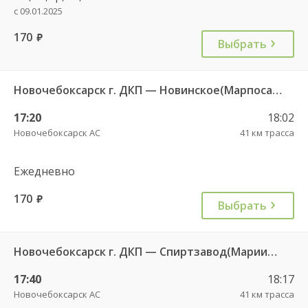
с 09.01.2025
170
руб.
Выбрать
Новочебоксарск г. ДКП — Новинское(Марпосад) 222Т
17:20
18:02
Новочебоксарск АС
41 км трасса
Ежедневно
170
руб.
Выбрать
Новочебоксарск г. ДКП — Спиртзавод(Мариинский Посад) 236
17:40
18:17
Новочебоксарск АС
41 км трасса