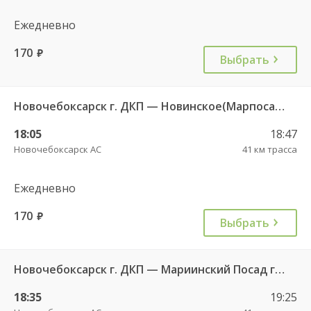
Ежедневно
170
руб.
Выбрать
Новочебоксарск г. ДКП — Новинское(Марпосад) 222Т
18:05
18:47
Новочебоксарск АС
41 км трасса
Ежедневно
170
руб.
Выбрать
Новочебоксарск г. ДКП — Мариинский Посад г. ДКП 108
18:35
19:25