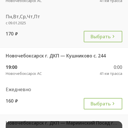
Новочебоксарск АС
41 км трасса
Пн,Вт,Ср,Чт,Пт
с 09.01.2025
170
руб.
Выбрать
Новочебоксарск г. ДКП — Кушниково с. 244
19:00
0:00
Новочебоксарск АС
41 км трасса
Ежедневно
160
руб.
Выбрать
Новочебоксарск г. ДКП — Мариинский Посад г. ДКП 108