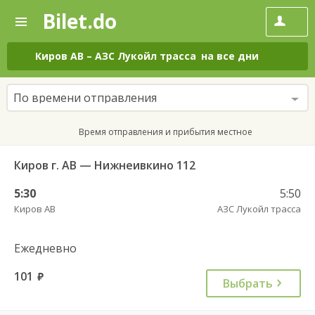
Bilet.do
—
Bilet.do
Поиск
и
покупка
Киров АВ
–
АЗС Лукойл трасса
на все дни
билетов
на
автобус
По времени отправления
онлайн
Время отправления и прибытия местное
Киров г. АВ — Нижнеивкино 112
5:30
5:50
Киров АВ
АЗС Лукойл трасса
Ежедневно
101
руб.
Выбрать