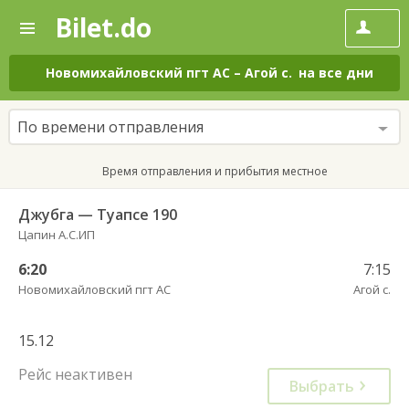
Bilet.do
—
Bilet.do
Поиск
и
покупка
Новомихайловский пгт АС
–
Агой с.
на все дни
билетов
на
автобус
По времени отправления
онлайн
Время отправления и прибытия местное
Джубга — Туапсе 190
Цапин А.С.ИП
6:20
7:15
Новомихайловский пгт АС
Агой с.
15.12
Рейс неактивен
Выбрать