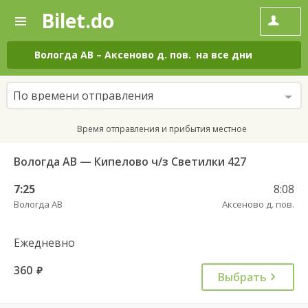
Bilet.do
—
Bilet.do
Поиск
и
покупка
Вологда АВ
–
Аксеново д. пов.
на все дни
билетов
на
автобус
По времени отправления
онлайн
Время отправления и прибытия местное
Вологда АВ — Кипелово ч/з Светилки 427
7:25
8:08
Вологда АВ
Аксеново д. пов.
Ежедневно
360
руб.
Выбрать