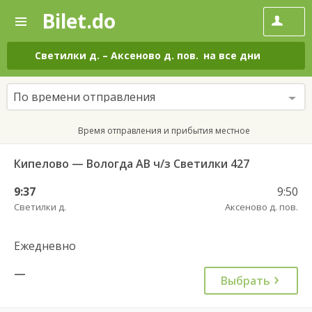
Bilet.do
—
Bilet.do
Поиск
и
покупка
Светилки д.
–
Аксеново д. пов.
на все дни
билетов
на
автобус
По времени отправления
онлайн
Время отправления и прибытия местное
Кипелово — Вологда АВ ч/з Светилки 427
9:37
9:50
Светилки д.
Аксеново д. пов.
Ежедневно
—
Выбрать