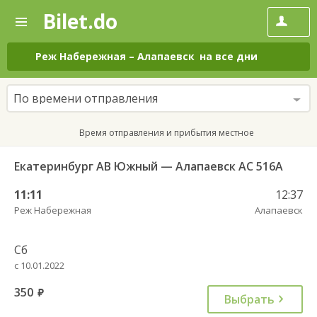
Bilet.do
—
Bilet.do
Поиск
и
покупка
Реж Наберeжная
–
Алапаевск
на все дни
билетов
на
автобус
По времени отправления
онлайн
Время отправления и прибытия местное
Екатеринбург АВ Южный — Алапаевск АС 516А
11:11
12:37
Реж Наберeжная
Алапаевск
Сб
с 10.01.2022
350
руб.
Выбрать