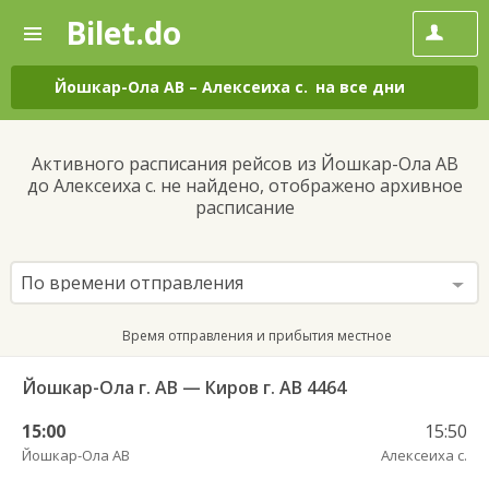
Bilet.do
—
Bilet.do
Поиск
и
покупка
Йошкар-Ола АВ
–
Алексеиха с.
на все дни
билетов
на
автобус
Активного расписания рейсов из Йошкар-Ола АВ
онлайн
до Алексеиха с. не найдено, отображено архивное
расписание
По времени отправления
Время отправления и прибытия местное
Йошкар-Ола г. АВ — Киров г. АВ 4464
15:00
15:50
Йошкар-Ола АВ
Алексеиха с.