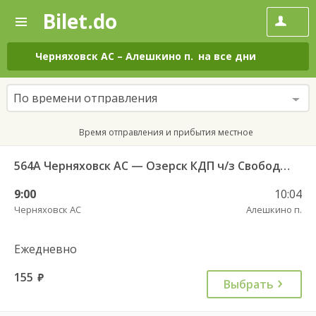
Bilet.do
—
Bilet.do
Поиск
и
покупка
Черняховск АС
–
Алешкино п.
на все дни
билетов
на
автобус
По времени отправления
онлайн
Время отправления и прибытия местное
564А Черняховск АС — Озерск КДП ч/з Свобода п., Липки п.
9:00
10:04
Черняховск АС
Алешкино п.
Ежедневно
155
руб.
Выбрать