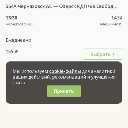
564А Черняховск АС — Озерск КДП ч/з Свобода п., Липки п.
13:30
14:34
Черняховск АС
Алешкино п.
Ежедневно
155
руб.
Выбрать
Мы используем
cookie-файлы
для аналитики
ваших действий, рекомендаций и улучшения
сайта.
Принять