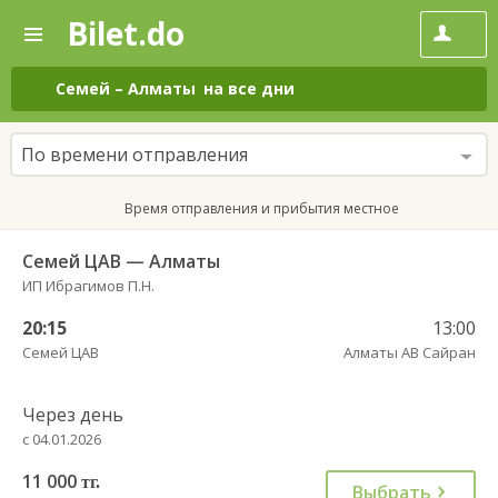
Bilet.do
—
Bilet.do
Поиск
и
покупка
Семей
–
Алматы
на все дни
билетов
на
автобус
По времени отправления
онлайн
Время отправления и прибытия местное
Семей ЦАВ — Алматы
ИП Ибрагимов П.Н.
20:15
13:00
Семей ЦАВ
Алматы АВ Сайран
Через день
с 04.01.2026
11 000
тг.
Выбрать