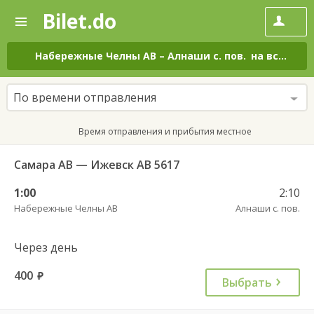
Bilet.do
—
Bilet.do
Поиск
и
покупка
Набережные Челны АВ
–
Алнаши с. пов.
на все дни
билетов
на
автобус
По времени отправления
онлайн
Время отправления и прибытия местное
Самара АВ — Ижевск АВ 5617
1:00
2:10
Набережные Челны АВ
Алнаши с. пов.
Через день
400
руб.
Выбрать