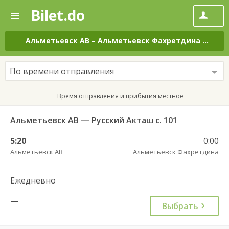
Bilet.do
—
Bilet.do
Поиск
и
покупка
Альметьевск АВ
–
Альметьевск Фахретдина
на вс
билетов
на
автобус
По времени отправления
онлайн
Время отправления и прибытия местное
Альметьевск АВ — Русский Акташ с. 101
5:20
0:00
Альметьевск АВ
Альметьевск Фахретдина
Ежедневно
—
Выбрать