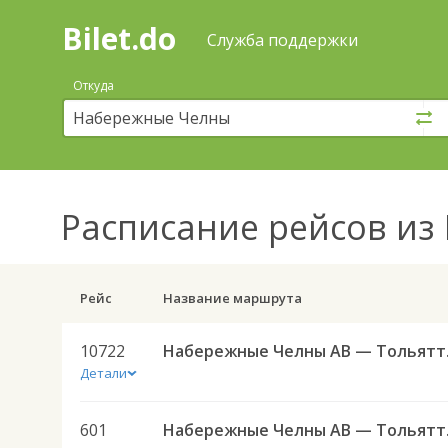
Bilet.do
—
Bilet.do
Поиск
Служба поддержки
и
покупка
Откуда
билетов
на
автобус
онлайн
Расписание рейсов
из 
Рейс
Название маршрута
10722
Набережн
Детали
601
Набережн