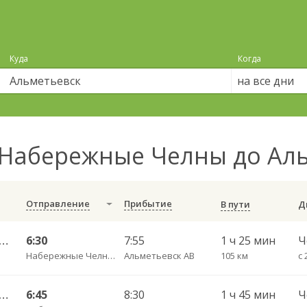
Куда
Когда
на все дни
Набережные Челны до Ал
Отправление
Прибытие
В пути
ые Челны АВ — Тольятти АВ (Новый город) 10722
6:30
7:55
1 ч 25 мин
Набережные Челны АВ
Альметьевск АВ
105 км
с 
ые Челны АВ — Тольятти АВ (Новый город) 601
6:45
8:30
1 ч 45 мин