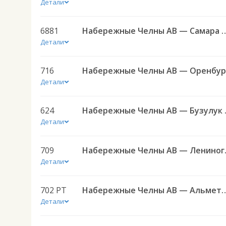
Детали
6881
Набережные Челны АВ — С
Детали
716
Детали
624
Набережн
Детали
709
Набережны
Детали
702 РТ
Набережные Челны АВ — Альмет
Детали