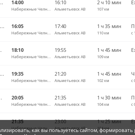
Челны АВ — Уруссу пгт 5408
14:00
16:10
2 ч 10 мин
Е
Набережные Челны АВ
Альметьевск АВ
107 км
Набережные Челны АВ — Туймазы АВ 5728
16:05
17:40
1 ч 35 мин
Набережные Челны АВ
Альметьевск АВ
110 км
с 
ьевск АВ 702 РТ
18:10
19:55
1 ч 45 мин
Е
Набережные Челны АВ
Альметьевск АВ
109 км
вск АВ — Самара ОП Аврора 5617
19:35
21:20
1 ч 45 мин
Набережные Челны АВ
Альметьевск АВ
102 км
с 
ч/з Бузулук АВ 824
20:05
21:35
1 ч 30 мин
П
Набережные Челны АВ
Альметьевск АВ
104 км
с 
21:35
23:00
1 ч 25 мин
Е
Набережные Челны АВ
Альметьевск АВ
104 км
нализировать, как вы пользуетесь сайтом, формировать