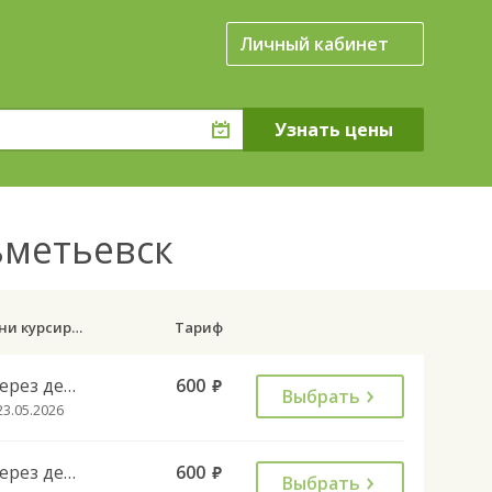
Личный кабинет
ьметьевск
Дни курсирования
Тариф
Через день
600
руб.
Выбрать
23.05.2026
Через день
600
руб.
Выбрать