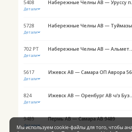
5408
Набережные 
Детали
5728
Детали
702 РТ
Набережные Челны АВ — Альмет
Детали
5617
Иже
Детали
824
Ижевск АВ — Оренбург АВ 
Детали
9489
Пермь АВ — Самара АВ 9489
Детали
Мы используем cookie-файлы для того, чтобы а