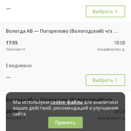
—
Выбрать
Вологда АВ — Погорелово (Вологодский) ч/з Новый Источник 422
17:55
18:08
Лесково п.
Анциферово д.
Ежедневно
—
Выбрать
Вологда АВ — Погорелово (Вологодский) ч/з Новый Источник 422
Мы используем
cookie-файлы
для аналитики
ваших действий, рекомендаций и улучшения
20:10
20:23
сайта.
Лесково п.
Анциферово д.
Принять