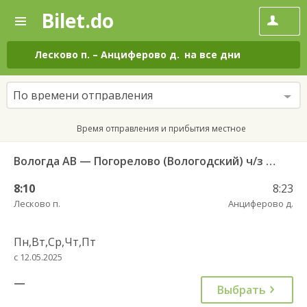
Bilet.do
—
Bilet.do
Поиск
и
покупка
Лесково п.
–
Анциферово д.
на все дни
билетов
на
автобус
По времени отправления
онлайн
Время отправления и прибытия местное
Вологда АВ — Погорелово (Вологодский) ч/з Новый Источник 422
8:10
8:23
Лесково п.
Анциферово д.
Пн,Вт,Ср,Чт,Пт
с 12.05.2025
—
Выбрать