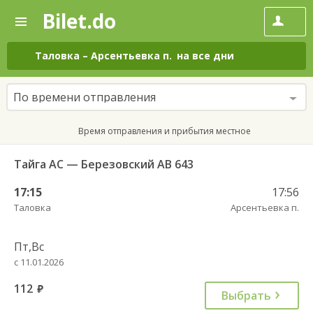
Bilet.do
—
Bilet.do
Поиск
и
покупка
Таловка
–
Арсентьевка п.
на все дни
билетов
на
автобус
По времени отправления
онлайн
Время отправления и прибытия местное
Тайга АС — Березовский АВ 643
17:15
17:56
Таловка
Арсентьевка п.
Пт,Вс
с 11.01.2026
112
руб.
Выбрать