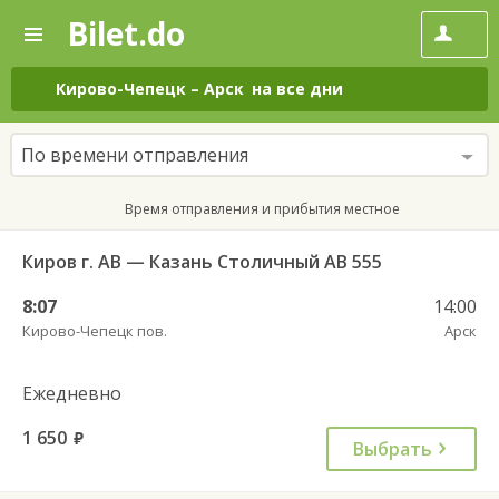
Bilet.do
—
Bilet.do
Поиск
и
покупка
Кирово-Чепецк
–
Арск
на все дни
билетов
на
автобус
По времени отправления
онлайн
Время отправления и прибытия местное
Киров г. АВ — Казань Столичный АВ 555
8:07
14:00
Кирово-Чепецк пов.
Арск
Ежедневно
1 650
руб.
Выбрать