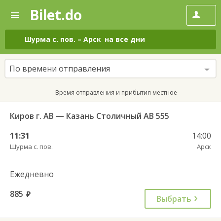
Bilet.do
—
Bilet.do
Поиск
и
покупка
Шурма с. пов.
–
Арск
на все дни
билетов
на
автобус
По времени отправления
онлайн
Время отправления и прибытия местное
Киров г. АВ — Казань Столичный АВ 555
11:31
14:00
Шурма с. пов.
Арск
Ежедневно
885
руб.
Выбрать