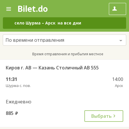
Bilet.do
—
Bilet.do
Поиск
и
покупка
село Шурма
–
Арск
на все дни
билетов
на
автобус
По времени отправления
онлайн
Время отправления и прибытия местное
Киров г. АВ — Казань Столичный АВ 555
11:31
14:00
Шурма с. пов.
Арск
Ежедневно
885
руб.
Выбрать