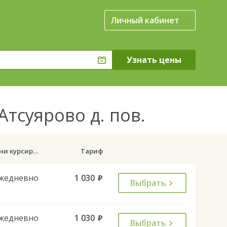
Личный кабинет
тсуярово д. пов.
Дни курсирования
Тариф
жедневно
1 030
руб.
Выбрать
жедневно
1 030
руб.
Выбрать