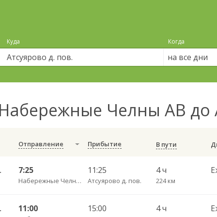
Куда
Когда
на все дни
Набережные Челны АВ до А
Отправление
Прибытие
В пути
жный 746
7:25
11:25
4 ч
Е
Набережные Челны АВ
Атсуярово д. пов.
224 км
жный 746
11:00
15:00
4 ч
Е