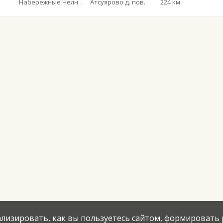
Набережные Челны АВ
Атсуярово д. пов.
224 км
нализировать, как вы пользуетесь сайтом, формировать