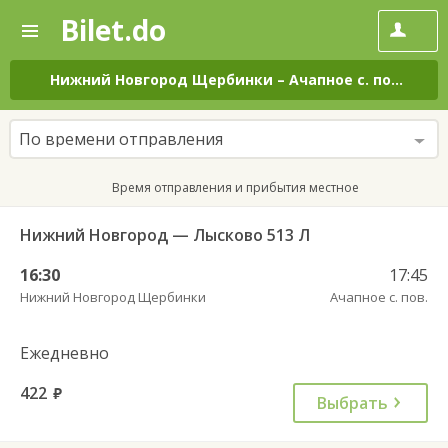
Bilet.do
—
Bilet.do
Поиск
и
покупка
Нижний Новгород Щербинки
–
Ачапное с. пов.
на в
билетов
на
автобус
По времени отправления
онлайн
Время отправления и прибытия местное
Нижний Новгород — Лысково 513 Л
16:30
17:45
Нижний Новгород Щербинки
Ачапное с. пов.
Ежедневно
422
руб.
Выбрать