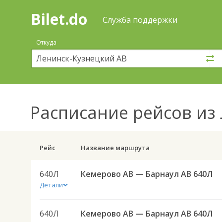
Bilet.do
—
Bilet.do
Поиск
Служба поддержки
и
покупка
Откуда
билетов
на
автобус
онлайн
Расписание рейсов
из 
Рейс
Название маршрута
640Л
Кемерово АВ — Барнаул АВ 640Л
Детали
640Л
Кемерово АВ — Барнаул АВ 640Л