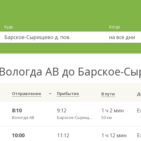
Куда
Когда
на все дни
Вологда АВ до Барское-Сы
Отправление
Прибытие
В пути
8:10
9:12
1 ч 2 мин
Е
Вологда АВ
Барское-Сырищево д. пов.
50 км
10:00
11:12
1 ч 12 мин
Е