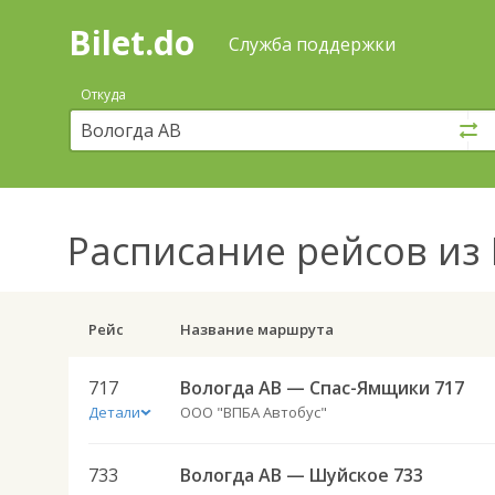
Bilet.do
—
Bilet.do
Поиск
Служба поддержки
и
покупка
Откуда
билетов
на
автобус
онлайн
Расписание рейсов
из 
Рейс
Название маршрута
717
Вологда АВ — Спас-Ямщики 717
Детали
ООО "ВПБА Автобус"
733
Вологда АВ — Шуйское 733