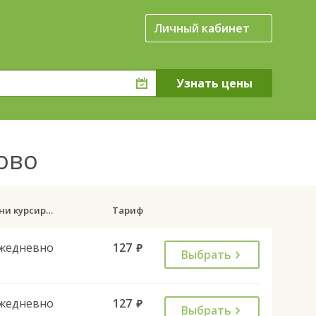
Личный кабинет
ково
Дни курсирования
Тариф
жедневно
127
руб.
Выбрать
жедневно
127
руб.
Выбрать