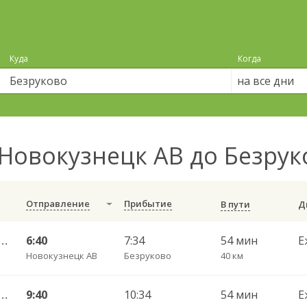
Куда
Когда
на все дни
Новокузнецк АВ до Безру
Отправление
Прибытие
В пути
ецк АВ — Междуреченск АС 550но
6:40
7:34
54 мин
Е
Новокузнецк АВ
Безруково
40 км
ецк АВ — Междуреченск АС 550но
9:40
10:34
54 мин
Е