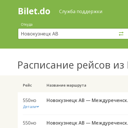
Bilet.do
—
Bilet.do
Поиск
Служба поддержки
и
покупка
Откуда
билетов
на
автобус
онлайн
Расписание рейсов
из 
Рейс
Название маршрута
550но
Новокузн
Детали
550но
Новокузн