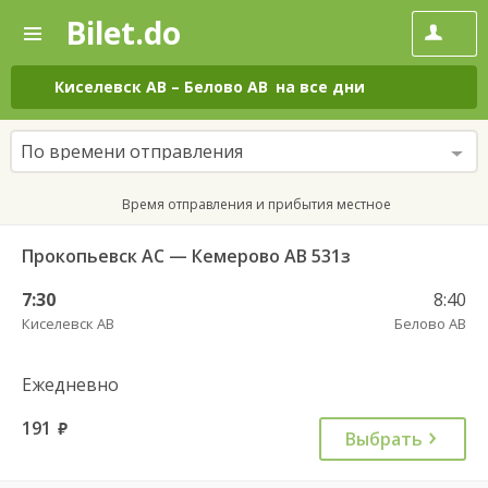
Bilet.do
—
Bilet.do
Поиск
и
покупка
Киселевск АВ
–
Белово АВ
на все дни
билетов
на
автобус
По времени отправления
онлайн
Время отправления и прибытия местное
Прокопьевск АС — Кемерово АВ 531з
7:30
8:40
Киселевск АВ
Белово АВ
Ежедневно
191
руб.
Выбрать