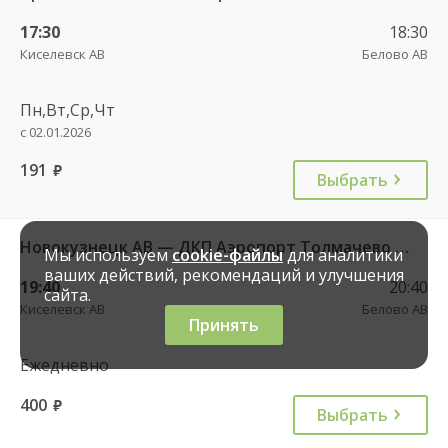
17:30
18:30
Киселевск АВ
Белово АВ
Пн,Вт,Ср,Чт
с 02.01.2026
191
руб.
Выбрать
Новокузнецк АВ — ДКП Аэропорт Толмачево г.Обь-2 9224
Мы используем
cookie-файлы
для аналитики
ваших действий, рекомендаций и улучшения
19:40
20:40
сайта.
Киселевск АВ
Белово АВ
Принять
Ежедневно
400
руб.
Выбрать