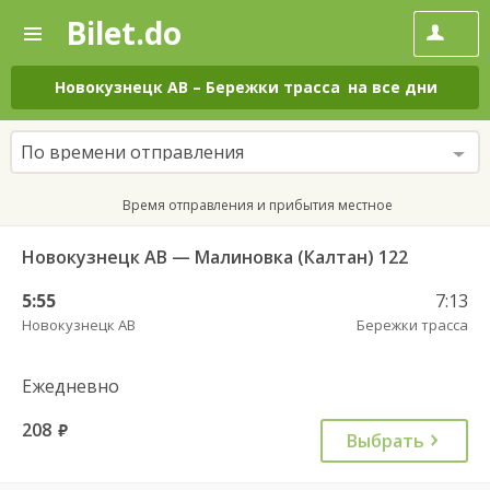
Bilet.do
—
Bilet.do
Поиск
и
покупка
Новокузнецк АВ
–
Бережки трасса
на все дни
билетов
на
автобус
По времени отправления
онлайн
Время отправления и прибытия местное
Новокузнецк АВ — Малиновка (Калтан) 122
5:55
7:13
Новокузнецк АВ
Бережки трасса
Ежедневно
208
руб.
Выбрать