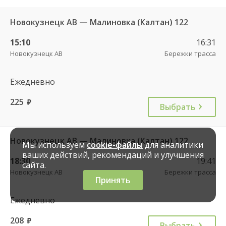
Новокузнецк АВ — Малиновка (Калтан) 122
15:10
16:31
Новокузнецк АВ
Бережки трасса
Ежедневно
225
руб.
Выбрать
Новокузнецк АВ — Малиновка (Калтан) 122
Мы используем
cookie-файлы
для аналитики
ваших действий, рекомендаций и улучшения
18:30
19:41
сайта.
Новокузнецк АВ
Бережки трасса
Принять
Ежедневно
208
руб.
Выбрать