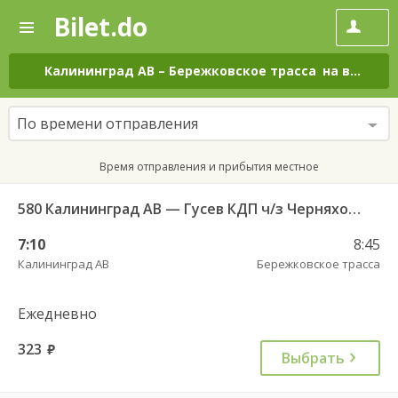
Bilet.do
—
Bilet.do
Поиск
и
покупка
Калининград АВ
–
Бережковское трасса
на все дни
билетов
на
автобус
По времени отправления
онлайн
Время отправления и прибытия местное
580 Калининград АВ — Гусев КДП ч/з Черняховск АС
7:10
8:45
Калининград АВ
Бережковское трасса
Ежедневно
323
руб.
Выбрать