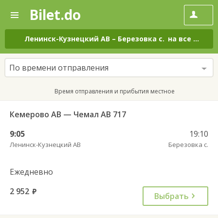
Bilet.do
—
Bilet.do
Поиск
и
покупка
Ленинск-Кузнецкий АВ
–
Березовка с.
на все дни
билетов
на
автобус
По времени отправления
онлайн
Время отправления и прибытия местное
Кемерово АВ — Чемал АВ 717
9:05
19:10
Ленинск-Кузнецкий АВ
Березовка с.
Ежедневно
2 952
руб.
Выбрать