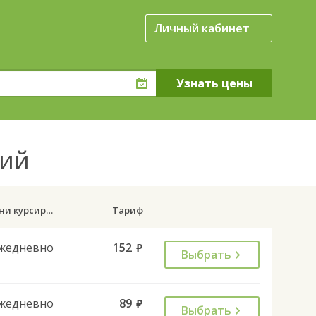
Личный кабинет
кий
Дни курсирования
Тариф
жедневно
152
руб.
Выбрать
жедневно
89
руб.
Выбрать