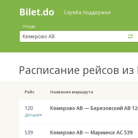
Bilet.do
—
Bilet.do
Поиск
Служба поддержки
и
покупка
Откуда
билетов
на
автобус
онлайн
Расписание рейсов
из 
Рейс
Название маршрута
120
Кемерово АВ — Березовский АВ 12
Детали
539
Кемерово АВ — Мариинск АС 539