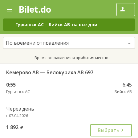
Bilet.do
—
Bilet.do
Поиск
и
покупка
Гурьевск АС
–
Бийск АВ
на все дни
билетов
на
автобус
По времени отправления
онлайн
Время отправления и прибытия местное
Кемерово АВ — Белокуриха АВ 697
0:55
6:45
Гурьевск АС
Бийск АВ
Через день
с 07.04.2026
1 892
руб.
Выбрать