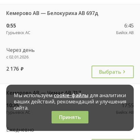
Кемерово АВ — Белокуриха АВ 697д
0:55
6:45
Гурьевск АС
Бийск АВ
Через день
с 02.01.2026
2 176
руб.
Выбрать
Кемерово АВ — Чемал АВ 717
Мы используем
cookie-файлы
для аналитики
ваших действий, рекомендаций и улучшения
10:35
17:55
сайта.
Гурьевск АС
Бийск АВ
Принять
Ежедневно