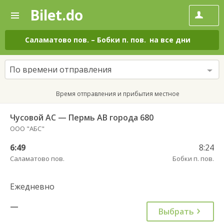
Bilet.do
—
Bilet.do
Поиск
и
покупка
Саламатово пов.
–
Бобки п. пов.
на все дни
билетов
на
автобус
По времени отправления
онлайн
Время отправления и прибытия местное
Чусовой АС — Пермь АВ города 680
ООО "АБС"
6:49
8:24
Саламатово пов.
Бобки п. пов.
Ежедневно
—
Выбрать