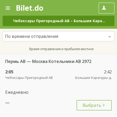
Bilet.do
—
Bilet.do
Поиск
и
покупка
Чебоксары Пригородный АВ
–
Большие Карачуры д.
билетов
на
автобус
По времени отправления
онлайн
Время отправления и прибытия местное
Пермь АВ — Москва Котельники АВ 2972
2:05
2:42
Чебоксары Пригородный АВ
Большие Карачуры д.
Ежедневно
—
Выбрать