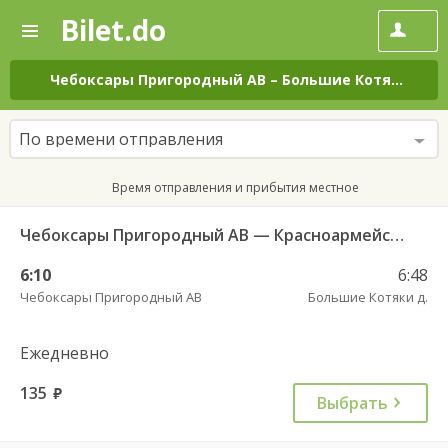
Bilet.do
—
Bilet.do
Поиск
и
покупка
Чебоксары Пригородный АВ
–
Большие Котяки д.
н
билетов
на
автобус
По времени отправления
онлайн
Время отправления и прибытия местное
Чебоксары Пригородный АВ — Красноармейское с. ДКП 121
6:10
6:48
Чебоксары Пригородный АВ
Большие Котяки д.
Ежедневно
135
руб.
Выбрать