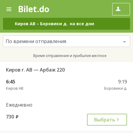
Bilet.do
—
Bilet.do
Поиск
и
покупка
Киров АВ
–
Боровики д.
на все дни
билетов
на
автобус
По времени отправления
онлайн
Время отправления и прибытия местное
Киров г. АВ — Арбаж 220
6:45
9:19
Киров АВ
Боровики д.
Ежедневно
730
руб.
Выбрать