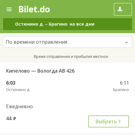
Bilet.do
—
Bilet.do
Поиск
и
покупка
Остюнино д.
–
Брагино
на все дни
билетов
на
автобус
По времени отправления
онлайн
Время отправления и прибытия местное
Кипелово — Вологда АВ 426
6:03
6:11
Остюнино д.
Брагино
Ежедневно
44
руб.
Выбрать