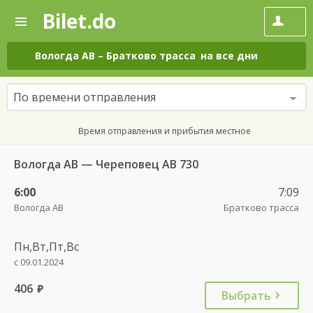
Bilet.do
—
Bilet.do
Поиск
и
покупка
Вологда АВ
–
Братково трасса
на все дни
билетов
на
автобус
По времени отправления
онлайн
Время отправления и прибытия местное
Вологда АВ — Череповец АВ 730
6:00
7:09
Вологда АВ
Братково трасса
Пн,Вт,Пт,Вс
с 09.01.2024
406
руб.
Выбрать